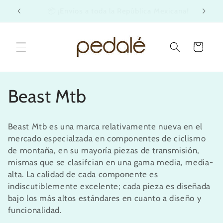
Ir
cana!
Garantía de 30 Días ✨
directamente
al contenido
Carrito
C
Beast Mtb
o
Beast Mtb es una marca relativamente nueva en el
l
mercado especialzada en componentes de ciclismo
de montaña, en su mayoría piezas de transmisión,
e
mismas que se clasifcian en una gama media, media-
alta. La calidad de cada componente es
c
indiscutiblemente excelente; cada pieza es diseñada
bajo los más altos estándares en cuanto a diseño y
c
funcionalidad.