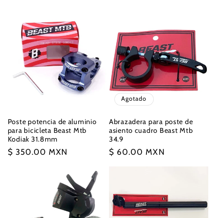
Agotado
Poste potencia de aluminio
Abrazadera para poste de
para bicicleta Beast Mtb
asiento cuadro Beast Mtb
Kodiak 31.8mm
34.9
Precio
$ 350.00 MXN
Precio
$ 60.00 MXN
habitual
habitual