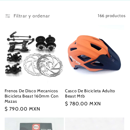
i
ó
Filtrar y ordenar
166 productos
n
:
Frenos De Disco Mecanicos
Casco De Bicicleta Adulto
Bicicleta Beast 160mm Con
Beast Mtb
Mazas
Precio
$ 780.00 MXN
Precio
$ 790.00 MXN
habitual
habitual