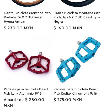
Llanta Bicicleta Montaña Mtb
Llanta Bicicleta Montaña Mtb
Rodada 26 X 2.30 Beast
Rodada 26 X 2.30 Beast Lynx
Hyena Ambar
Negra
Precio
$ 230.00 MXN
Precio
$ 160.00 MXN
habitual
habitual
Pedales para bicicleta Beast
Pedales para bicicleta Beast
Mtb Lynx Aluminio 9/16
Mtb Kodiak Chromolly 9/16
Precio
A partir de $ 280.00
Precio
$ 275.00 MXN
habitual
MXN
habitual