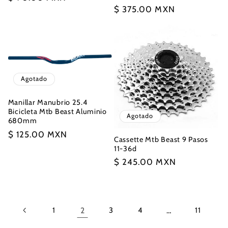
Precio
$ 375.00 MXN
habitual
habitual
Agotado
Manillar Manubrio 25.4
Bicicleta Mtb Beast Aluminio
Agotado
680mm
Precio
$ 125.00 MXN
Cassette Mtb Beast 9 Pasos
habitual
11-36d
Precio
$ 245.00 MXN
habitual
1
2
3
4
…
11