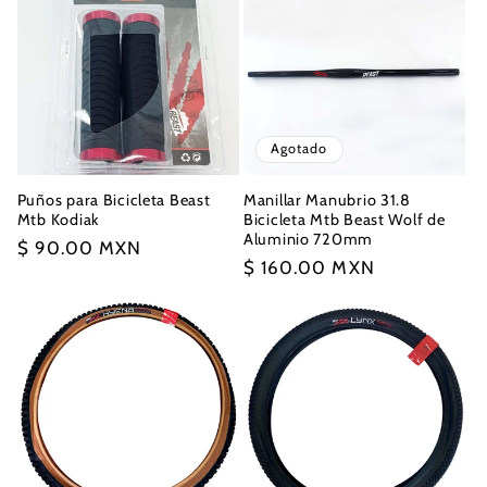
Agotado
Puños para Bicicleta Beast
Manillar Manubrio 31.8
Mtb Kodiak
Bicicleta Mtb Beast Wolf de
Aluminio 720mm
Precio
$ 90.00 MXN
Precio
$ 160.00 MXN
habitual
habitual